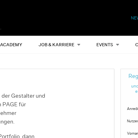
NE
Alles
Events
S
ACADEMY
JOB & KARRIERE
EVENTS
Reg
und
e
 der Gestalter und
on PAGE für
Anred
nehmer
ungen.
Nutze
Vorna
ortfolio, dann