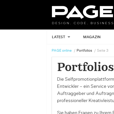
LATEST
MAGAZIN
PAGE online
Portfolios
Seite 3
Portfolios
Die Selfpromotionplattform
Entwickler – ein Service v
Auftraggeber und Auftrag
professioneller Kreativleist
Sie haben Fragen zu Ihrem P