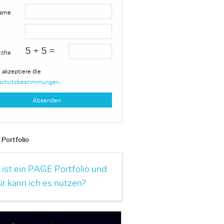
ame
5 + 5 =
tcha
 akzeptiere die
schutzbestimmungen
.
Portfolio
ist ein PAGE Portfolio und
r kann ich es nutzen?