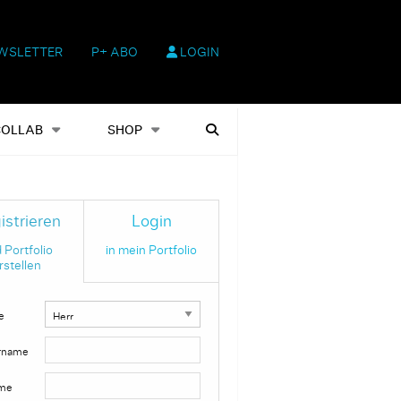
WSLETTER
P+ ABO
LOGIN
hop
Heftausgaben
Suchen
COLLAB
SHOP
istrieren
Login
 Portfolio
in mein Portfolio
rstellen
e
rname
me