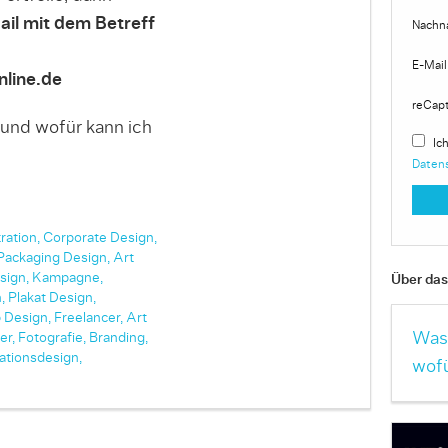
ail mit dem Betreff
Nachn
E-Mail
line.de
reCap
 und wofür kann ich
Ich
Daten
tration,
Corporate Design,
Packaging Design,
Art
sign,
Kampagne,
Über das 
,
Plakat Design,
 Design,
Freelancer,
Art
Was 
er,
Fotografie,
Branding,
ationsdesign,
wofü