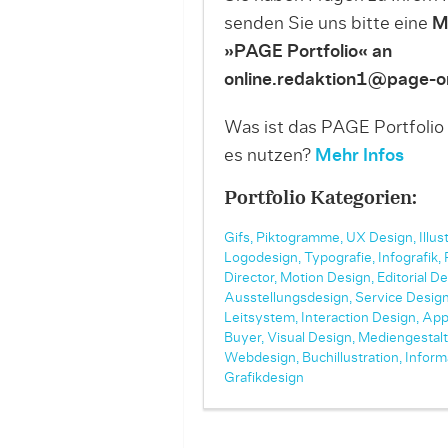
senden Sie uns bitte eine
M
»PAGE Portfolio« an
online.redaktion1@page-on
Was ist das PAGE Portfolio
es nutzen?
Mehr Infos
Portfolio Kategorien:
Gifs,
Piktogramme,
UX Design,
Illus
Logodesign,
Typografie,
Infografik,
Director,
Motion Design,
Editorial De
Ausstellungsdesign,
Service Design
Leitsystem,
Interaction Design,
App
Buyer,
Visual Design,
Mediengestalt
Webdesign,
Buchillustration,
Inform
Grafikdesign