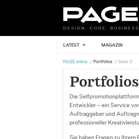
LATEST
MAGAZIN
PAGE online
Portfolios
Seite 3
Portfolios
Die Selfpromotionplattform
Entwickler – ein Service v
Auftraggeber und Auftrag
professioneller Kreativleist
Sie haben Fragen zu Ihrem P