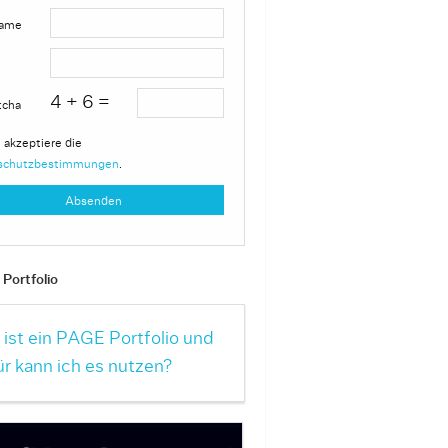
ame
4 + 6 =
tcha
 akzeptiere die
schutzbestimmungen
.
Portfolio
ist ein PAGE Portfolio und
r kann ich es nutzen?