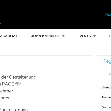
NE
Alles
Events
S
ACADEMY
JOB & KARRIERE
EVENTS
Reg
und
e
 der Gestalter und
on PAGE für
Anred
nehmer
ungen.
Nutze
Vorna
ortfolio, dann