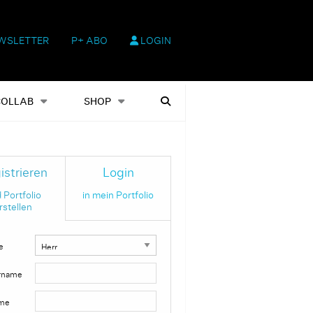
WSLETTER
P+ ABO
LOGIN
hop
Heftausgaben
Suchen
COLLAB
SHOP
istrieren
Login
 Portfolio
in mein Portfolio
rstellen
e
rname
me