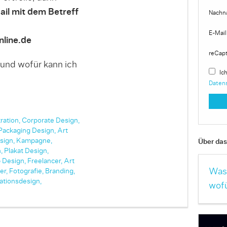
ail mit dem Betreff
Nachn
E-Mail
line.de
reCap
 und wofür kann ich
Ich
Daten
tration,
Corporate Design,
Packaging Design,
Art
sign,
Kampagne,
Über das 
,
Plakat Design,
 Design,
Freelancer,
Art
Was 
er,
Fotografie,
Branding,
ationsdesign,
wofü