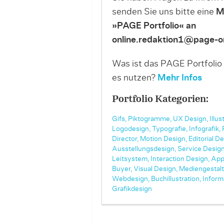
senden Sie uns bitte eine
M
»PAGE Portfolio« an
online.redaktion1@page-on
Was ist das PAGE Portfolio
es nutzen?
Mehr Infos
Portfolio Kategorien:
Gifs,
Piktogramme,
UX Design,
Illus
Logodesign,
Typografie,
Infografik,
Director,
Motion Design,
Editorial De
Ausstellungsdesign,
Service Design
Leitsystem,
Interaction Design,
App
Buyer,
Visual Design,
Mediengestalt
Webdesign,
Buchillustration,
Inform
Grafikdesign