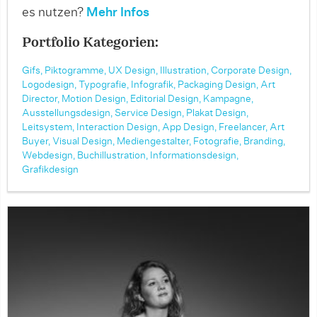
es nutzen?
Mehr Infos
Portfolio Kategorien:
Gifs,
Piktogramme,
UX Design,
Illustration,
Corporate Design,
Logodesign,
Typografie,
Infografik,
Packaging Design,
Art
Director,
Motion Design,
Editorial Design,
Kampagne,
Ausstellungsdesign,
Service Design,
Plakat Design,
Leitsystem,
Interaction Design,
App Design,
Freelancer,
Art
Buyer,
Visual Design,
Mediengestalter,
Fotografie,
Branding,
Webdesign,
Buchillustration,
Informationsdesign,
Grafikdesign