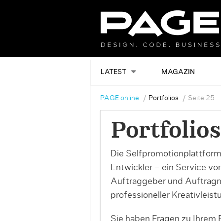
LATEST
MAGAZIN
PAGE online
Portfolios
Seite 25
Portfolios
Die Selfpromotionplattform
Entwickler – ein Service v
Auftraggeber und Auftrag
professioneller Kreativleist
Sie haben Fragen zu Ihrem P