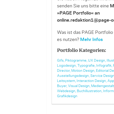
senden Sie uns bitte eine
M
»PAGE Portfolio« an
online.redaktion1@page-on
Was ist das PAGE Portfolio
es nutzen?
Mehr Infos
Portfolio Kategorien:
Gifs,
Piktogramme,
UX Design,
Illus
Logodesign,
Typografie,
Infografik,
Director,
Motion Design,
Editorial De
Ausstellungsdesign,
Service Design
Leitsystem,
Interaction Design,
App
Buyer,
Visual Design,
Mediengestalt
Webdesign,
Buchillustration,
Inform
Grafikdesign