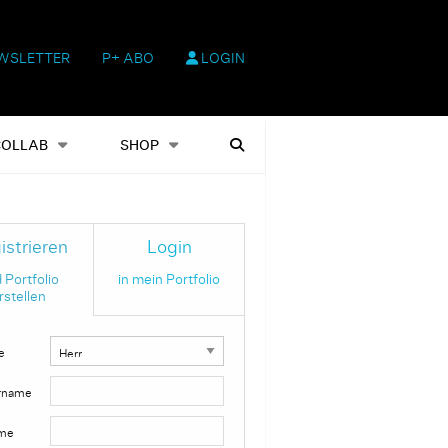
WSLETTER
P+ ABO
LOGIN
hop
Heftausgaben
Suchen
COLLAB
SHOP
istrieren
Login
 Portfolio
in mein Portfolio
rstellen
e
rname
me