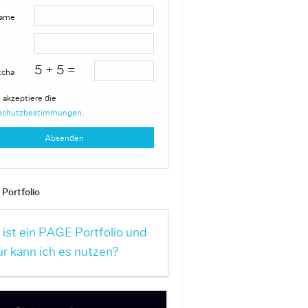
ame
5 + 5 =
tcha
 akzeptiere die
schutzbestimmungen
.
Portfolio
ist ein PAGE Portfolio und
r kann ich es nutzen?