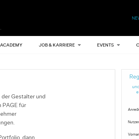
NE
Alles
Events
S
ACADEMY
JOB & KARRIERE
EVENTS
Reg
und
e
 der Gestalter und
on PAGE für
Anred
nehmer
ungen.
Nutze
Vorna
ortfolio, dann