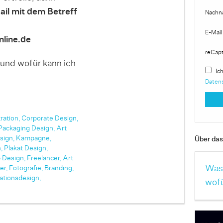
ail mit dem Betreff
Nachn
E-Mail
line.de
reCap
 und wofür kann ich
Ich
Daten
tration,
Corporate Design,
Packaging Design,
Art
sign,
Kampagne,
Über das 
,
Plakat Design,
 Design,
Freelancer,
Art
Was 
er,
Fotografie,
Branding,
ationsdesign,
wofü