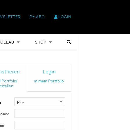
WSLETTER
P+ ABO
LOGIN
hop
Heftausgaben
Suchen
COLLAB
SHOP
istrieren
Login
 Portfolio
in mein Portfolio
rstellen
e
rname
me