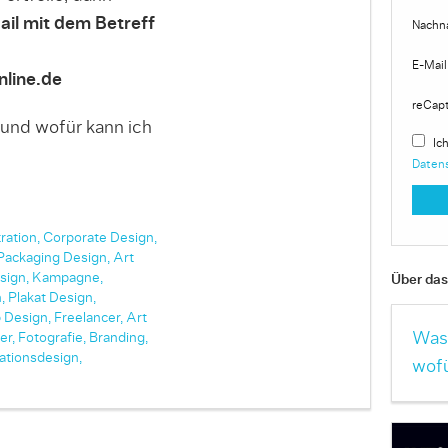
ail mit dem Betreff
Nachn
E-Mail
line.de
reCap
 und wofür kann ich
Ich
Daten
tration,
Corporate Design,
Packaging Design,
Art
sign,
Kampagne,
Über das 
,
Plakat Design,
 Design,
Freelancer,
Art
Was 
er,
Fotografie,
Branding,
ationsdesign,
wofü