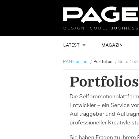
LATEST
MAGAZIN
PAGE online
Portfolios
Seite 153
Portfolios
Die Selfpromotionplattform
Entwickler – ein Service v
Auftraggeber und Auftrag
professioneller Kreativleist
Sie haben Fragen zu Ihrem P