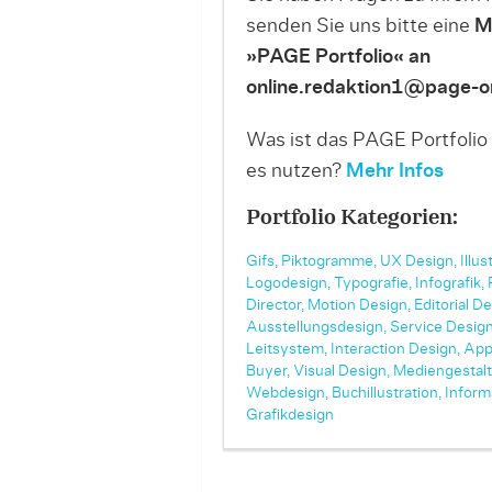
senden Sie uns bitte eine
M
»PAGE Portfolio« an
online.redaktion1@page-on
Was ist das PAGE Portfolio
es nutzen?
Mehr Infos
Portfolio Kategorien:
Gifs,
Piktogramme,
UX Design,
Illus
Logodesign,
Typografie,
Infografik,
Director,
Motion Design,
Editorial De
Ausstellungsdesign,
Service Design
Leitsystem,
Interaction Design,
App
Buyer,
Visual Design,
Mediengestalt
Webdesign,
Buchillustration,
Inform
Grafikdesign