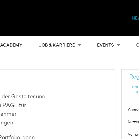
NE
Alles
Events
S
ACADEMY
JOB & KARRIERE
EVENTS
Reg
und
e
 der Gestalter und
on PAGE für
Anred
nehmer
ungen.
Nutze
Vorna
ortfolio, dann