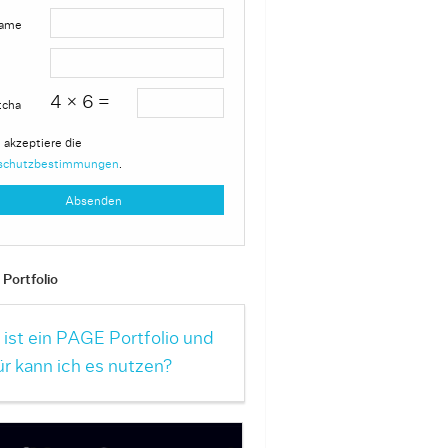
ame
4 × 6 =
tcha
 akzeptiere die
schutzbestimmungen
.
Portfolio
ist ein PAGE Portfolio und
r kann ich es nutzen?