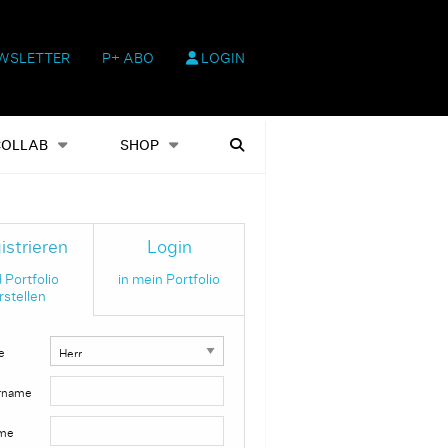
WSLETTER
P+ ABO
LOGIN
hop
Heftausgaben
Suchen
COLLAB
SHOP
istrieren
Login
 Portfolio
in mein Portfolio
rstellen
e
rname
me