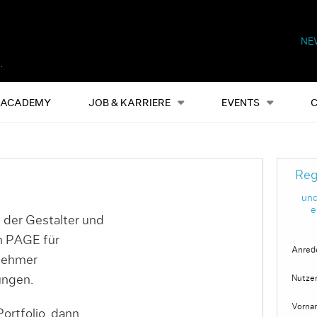
NE
Alles
Events
S
ACADEMY
JOB & KARRIERE
EVENTS
Reg
und
e
 der Gestalter und
on PAGE für
Anred
nehmer
ungen.
Nutze
Vorna
ortfolio, dann