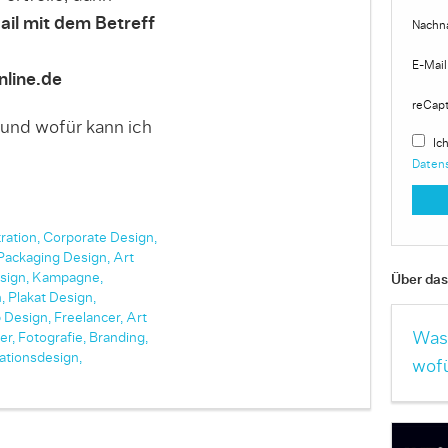
ail mit dem Betreff
Nachn
E-Mail
line.de
reCap
 und wofür kann ich
Ich
Daten
tration,
Corporate Design,
Packaging Design,
Art
sign,
Kampagne,
Über das 
,
Plakat Design,
 Design,
Freelancer,
Art
Was 
er,
Fotografie,
Branding,
ationsdesign,
wofü