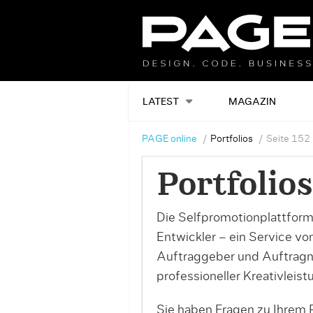
LATEST
MAGAZIN
PAGE online
Portfolios
Seite 152
Portfolios
Die Selfpromotionplattform
Entwickler – ein Service v
Auftraggeber und Auftrag
professioneller Kreativleist
Sie haben Fragen zu Ihrem P