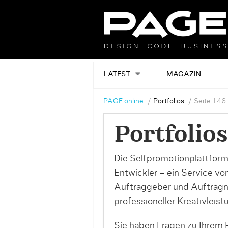
LATEST
MAGAZIN
PAGE online
Portfolios
Seite 146
Portfolios
Die Selfpromotionplattform
Entwickler – ein Service v
Auftraggeber und Auftrag
professioneller Kreativleist
Sie haben Fragen zu Ihrem P