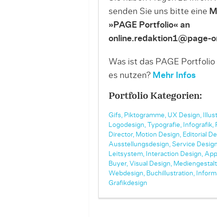
senden Sie uns bitte eine
M
»PAGE Portfolio« an
online.redaktion1@page-on
Was ist das PAGE Portfolio
es nutzen?
Mehr Infos
Portfolio Kategorien:
Gifs,
Piktogramme,
UX Design,
Illus
Logodesign,
Typografie,
Infografik,
Director,
Motion Design,
Editorial De
Ausstellungsdesign,
Service Design
Leitsystem,
Interaction Design,
App
Buyer,
Visual Design,
Mediengestalt
Webdesign,
Buchillustration,
Inform
Grafikdesign