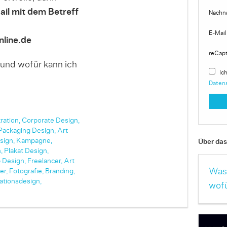
ail mit dem Betreff
Nachn
E-Mail
line.de
reCap
 und wofür kann ich
Ich
Daten
tration,
Corporate Design,
Packaging Design,
Art
sign,
Kampagne,
Über das 
,
Plakat Design,
 Design,
Freelancer,
Art
Was 
er,
Fotografie,
Branding,
ationsdesign,
wofü