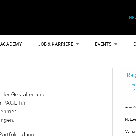
NE
Alles
Events
S
ACADEMY
JOB & KARRIERE
EVENTS
Reg
und
e
 der Gestalter und
on PAGE für
Anred
nehmer
ungen.
Nutze
Vorna
ortfolio, dann