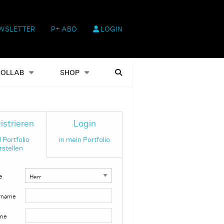
WSLETTER
P+ ABO
LOGIN
hop
Heftausgaben
Suchen
COLLAB
SHOP
istrieren
Login
 Portfolio
in mein Portfolio
rstellen
e
rname
me