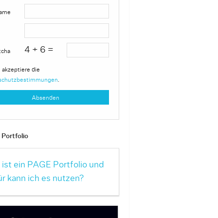
ame
4 + 6 =
tcha
 akzeptiere die
schutzbestimmungen
.
Portfolio
ist ein PAGE Portfolio und
r kann ich es nutzen?