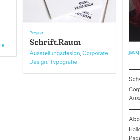
Projekt
Schrift.Raum
ie
jac
Ausstellungsdesign
,
Corporate
Design
,
Typografie
Sch
Corp
Auss
Abo
Hall
Page