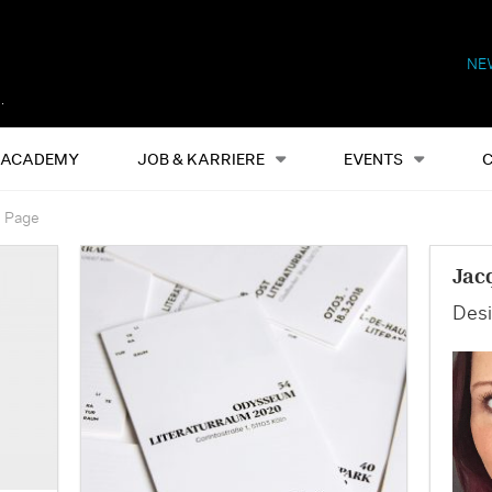
NE
Alles
Events
S
ACADEMY
JOB & KARRIERE
EVENTS
e Page
Jac
Desi