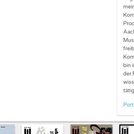
mein
Kom
Prod
Aac
Must
frei
Kom
bin 
der 
wiss
tätig
Port