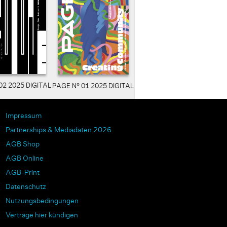
02 2025 DIGITAL
PAGE N° 01 2025 DIGITAL
Impressum
Partnerships & Mediadaten 2026
AGB Shop
AGB Online
AGB-Print
Datenschutz
Nutzungsbedingungen
Verträge hier kündigen