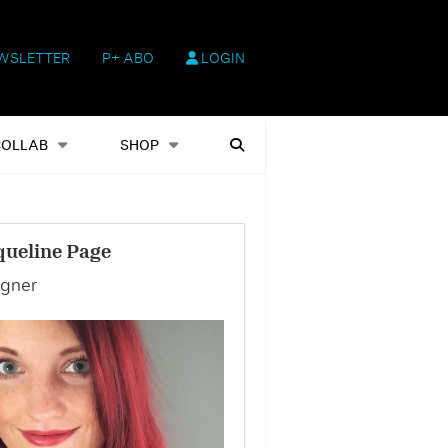
WSLETTER
P+ ABO
LOGIN
hop
Heftausgaben
Suchen
COLLAB
SHOP
queline Page
gner