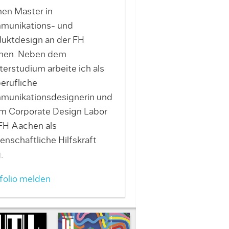
en Master in
munikations- und
uktdesign an der FH
hen. Neben dem
erstudium arbeite ich als
berufliche
munikationsdesignerin und
im Corporate Design Labor
FH Aachen als
enschaftliche Hilfskraft
.
folio melden