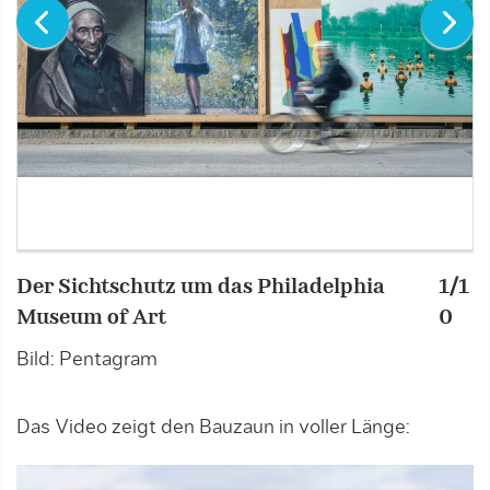
Der Sichtschutz um das Philadelphia
1/1
D
Museum of Art
0
M
Bild: Pentagram
B
Das Video zeigt den Bauzaun in voller Länge: