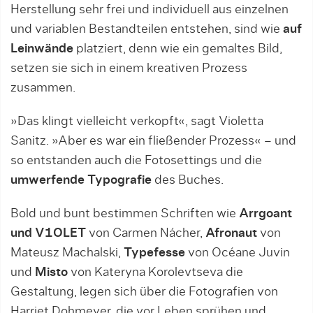
Herstellung sehr frei und individuell aus einzelnen
und variablen Bestandteilen entstehen, sind wie
auf
Leinwände
platziert, denn wie ein gemaltes Bild,
setzen sie sich in einem kreativen Prozess
zusammen.
»Das klingt vielleicht verkopft«, sagt Violetta
Sanitz. »Aber es war ein fließender Prozess« – und
so entstanden auch die Fotosettings und die
umwerfende Typografie
des Buches.
Bold und bunt bestimmen Schriften wie
Arrgoant
und V1OLET
von Carmen Nácher,
Afronaut
von
Mateusz Machalski,
Typefesse
von Océane Juvin
und
Misto
von Kateryna Korolevtseva die
Gestaltung, legen sich über die Fotografien von
Harriet Dohmeyer, die vor Leben sprühen und