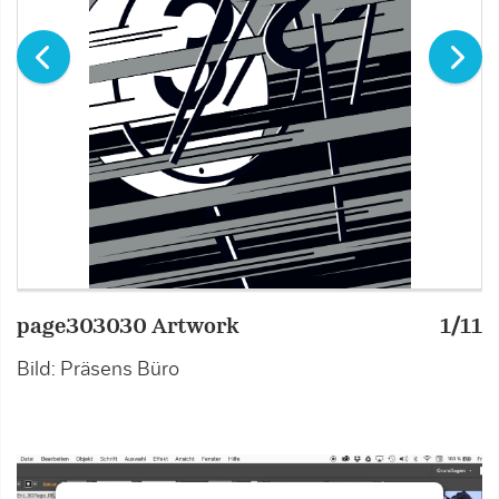
page303030 Artwork
1/11
N
Bild: Präsens Büro
B