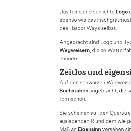
Das feine und schlichte
Logo
d
ebenso wie das Fischgrätmust
des Harbor Ways selbst.
Angebracht sind Logo und Typ
Wegweisern
, die an Wetterfa
erinnern.
Zeitlos und eigens
Auf den schwarzen Wegweisern
Buchstaben
angebracht, die s
formschön.
Sie scheinen auf den Querstr
ausladenden R und dem wie ge
Maß an
Eigensinn
versehen si