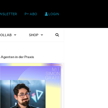
WSLETTER
P+ ABO
LOGIN
hop
Heftausgaben
Suchen
COLLAB
SHOP
-Agenten in der Praxis