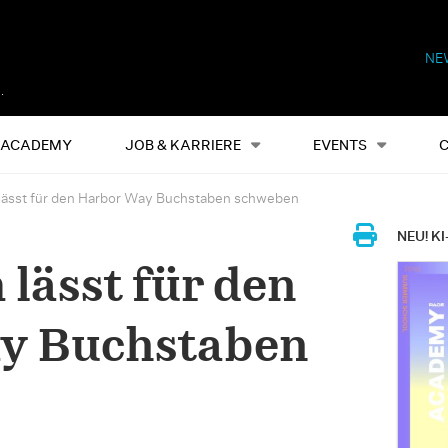
NE
Alles
Events
S
ACADEMY
JOB & KARRIERE
EVENTS
lässt für den Harbor Way Buchstaben schweben
NEU! KI
lässt für den
y Buchstaben