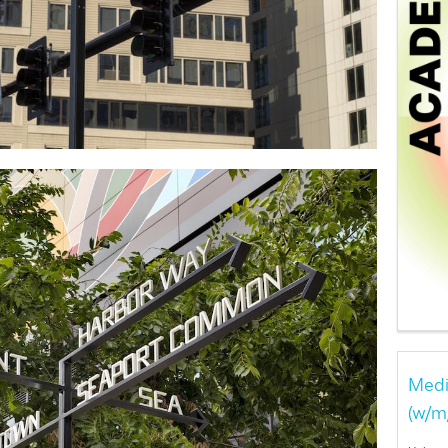
Medi
(w/m