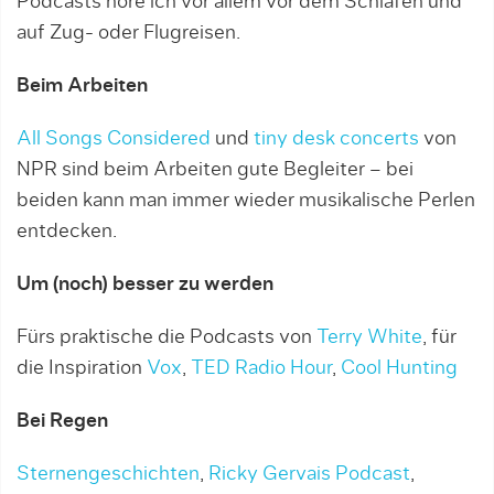
Podcasts höre ich vor allem vor dem Schlafen und
auf Zug- oder Flugreisen.
Beim Arbeiten
All Songs Considered
und
tiny desk concerts
von
NPR sind beim Arbeiten gute Begleiter – bei
beiden kann man immer wieder musikalische Perlen
entdecken.
Um (noch) besser zu werden
Fürs praktische die Podcasts von
Terry White
, für
die Inspiration
Vox
,
TED Radio Hour
,
Cool Hunting
Bei Regen
Sternengeschichten
,
Ricky Gervais Podcast
,