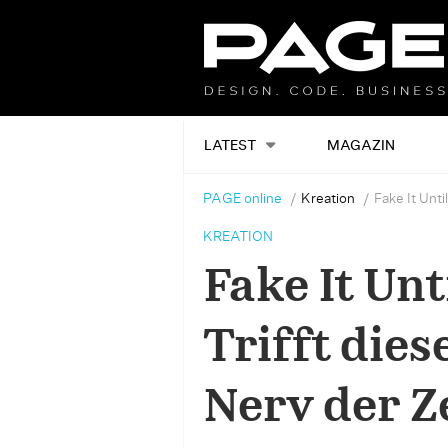
LATEST
MAGAZIN
PAGE online
Kreation
Fake It Unt
KREATION
Fake It Unt
Trifft die
Nerv der Z