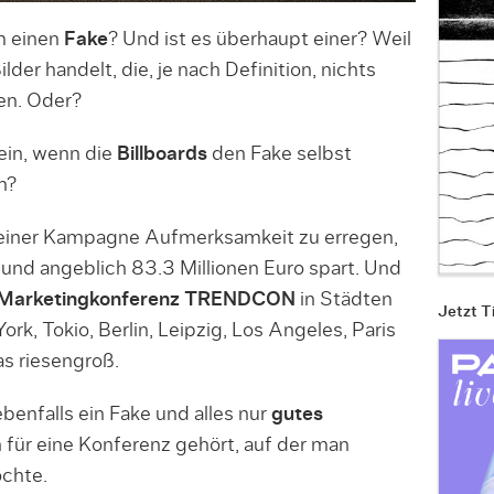
m einen
Fake
? Und ist es überhaupt einer? Weil
lder handelt, die, je nach Definition, nichts
en. Oder?
ein, wenn die
Billboards
den Fake selbst
n?
 einer Kampagne Aufmerksamkeit zu erregen,
 und angeblich 83.3 Millionen Euro spart. Und
r Marketingkonferenz TRENDCON
in Städten
Jetzt T
rk, Tokio, Berlin, Leipzig, Los Angeles, Paris
s riesengroß.
benfalls ein Fake und alles nur
gutes
h für eine Konferenz gehört, auf der man
chte.