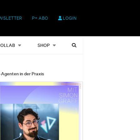
WSLETTER
P+ ABO
LOGIN
hop
Heftausgaben
Suchen
COLLAB
SHOP
-Agenten in der Praxis