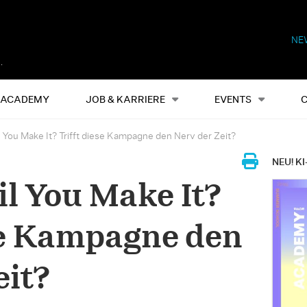
NE
Alles
Events
S
ACADEMY
JOB & KARRIERE
EVENTS
il You Make It? Trifft diese Kampagne den Nerv der Zeit?
NEU! KI
il You Make It?
se Kampagne den
eit?