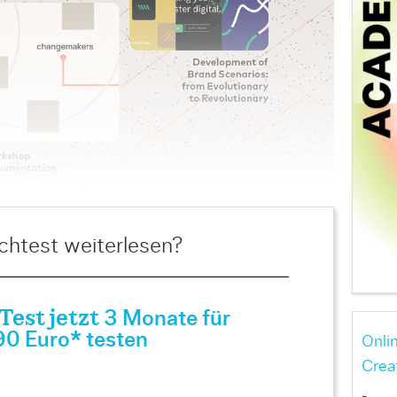
htest weiterlesen?
est jetzt
3 Monate für
90 Euro* testen
Onli
Crea