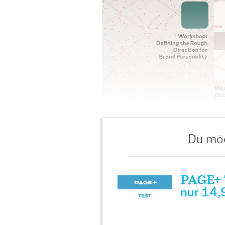
Du möc
PAGE+ T
nur 14,