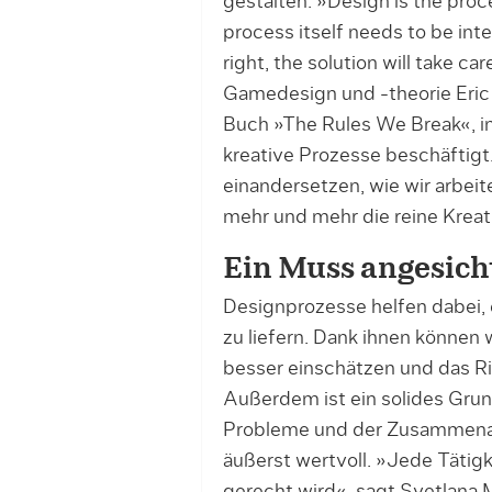
gestalten. »Design is the proce
process itself needs to be int
right, the solution will take car
Gamedesign und -theorie Eri
Buch »The Rules We Break«, in
kreative Prozesse beschäftigt.
einandersetzen, wie wir arbei­t
mehr und mehr die reine Krea
Ein Muss angesich
Designprozesse helfen dabei, e
zu liefern. Dank ihnen kön­ne
bes­ser einschätzen und das R
Außerdem ist ein solides Gru
Probleme und der Zusammenarb
äußerst wertvoll. »Jede Tätigk