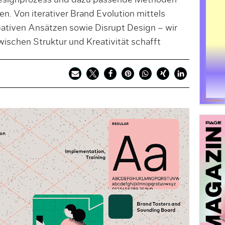
esignprozess und dazu passende Methoden
en. Von iterativer Brand Evolution mittels
pativen Ansätzen sowie Disrupt Design – wir
ischen Struktur und Kreati­vität schafft