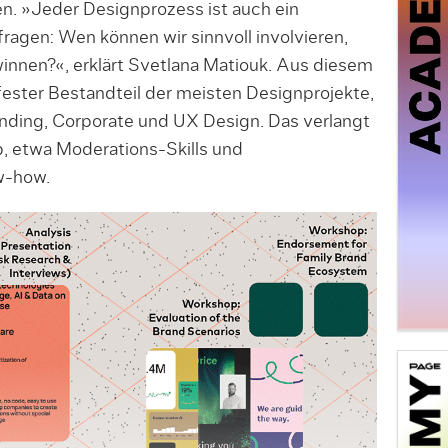
 »Jeder De­sign­pro­zess ist auch ein
ragen: Wen können wir sinnvoll involvieren,
innen?«, erklärt Svet­lana Matiouk. Aus diesem
ster Bestandteil der meisten Designprojek­te,
anding, Corporate und UX Design. Das verlangt
, etwa Moderations-Skills und
w-how.