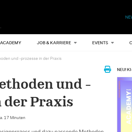
NE
Alles
Events
S
ACADEMY
JOB & KARRIERE
EVENTS
den und -prozesse in der Praxis
NEU! KI
ethoden und -
n der Praxis
ca. 17 Minuten