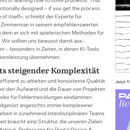
ss of lear­n­ing how to solve problems. That
entionally designed – if you get the process
e of itself«, schreibt der Experte für
c Zimmerman in seinem empfehlenswerten
 dem er sich mit spielerischen Methoden für
 Wir soll­ten uns bewusst damit aus­
en – besonders in Zeiten, in denen KI-Tools
tionsleistung übernehmen.
ts steigender Komplexität
ffizient zu arbeiten und konsistente Qualität
Jetzt T
n wir den Aufwand und die Dauer von Projekten
isiko für Fehlentwicklungen eindämmen.
nd­gerüst angesichts immer komplexerer
eit in zunehmend interdisziplinä­ren Teams
eit braucht eine Struktur, die unseren Zielen