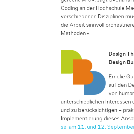
gerecht wird«, sagt Svet­lana 
Coding an der Hochschule Mac
verschiedenen Disziplinen müs
die Ar­beit sinnvoll orchestrie
Methoden.«
Design Th
Design Bu
Emelie Gut
auf den De
von human
unterschiedlichen Interessen 
und zu berücksichtigen – prakt
Implementierung dieses Ansat
sei am 11. und 12. September 