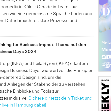
Matiouk, Professorin für Digital Design &
romedia in Köln. »Ge­rade in Teams aus
­­­sen wir eine gemeinsame Sprache finden und
ren. Dafür braucht es klare Prozesse und
inking for Business Impact: Thema auf den
siness Days 2024
torp (IKEA) und Leila Byron (IKEA) erläutern
sign Business Days, wie wertvoll die Prinzipien
-centered Design sind, um die
und Anliegen der Stakeholder zu verstehen
ische Einblicke und Tools zur
zes inklusive.
Sichere dir jetzt dein Ticket und
live in Hamburg dabei!