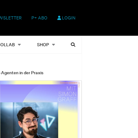
WSLETTER
P+ ABO
LOGIN
hop
Heftausgaben
Suchen
COLLAB
SHOP
-Agenten in der Praxis