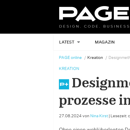
LATEST
MAGAZIN
PAGE online
Kreation
Designmetho
KREATION
Designm
prozesse i
27.08.2024
von
Nina Kirst
|
Lesezeit: 