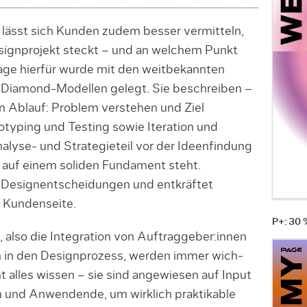
lässt sich Kunden zudem besser vermitteln,
signprojekt steckt – und an welchem Punkt
age hierfür wurde mit den weitbekannten
Diamond-Modellen gelegt. Sie beschreiben –
en Ablauf: Problem verstehen und Ziel
otyping und Tes­ting sowie Iteration und
lyse- und Strategieteil vor der Ideenfindung
s auf einem soliden Fundament steht.
Design­ent­schei­dun­gen und entkräftet
 Kundenseite.
P+: 30
 also die Integra­tion von Auftraggeber:innen
nen in den Designprozess, werden immer wich­
t alles wissen – sie sind angewiesen auf Input
innen und Anwendende, um wirklich praktikable