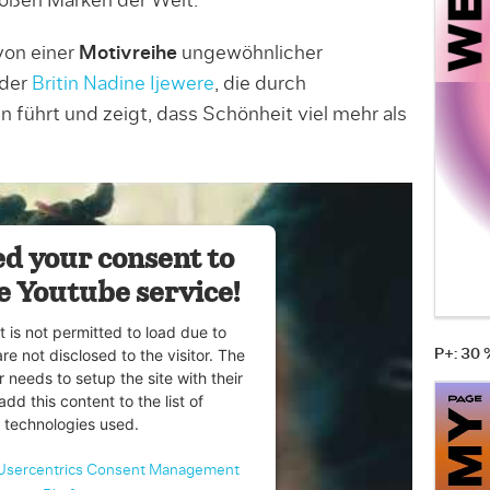
großen Marken der Welt.
von einer
Motivreihe
ungewöhnlicher
 der
Britin Nadine Ijewere
, die durch
 führt und zeigt, dass Schönheit viel mehr als
d your consent to
e Youtube service!
t is not permitted to load due to
are not disclosed to the visitor. The
P+: 30
 needs to setup the site with their
dd this content to the list of
technologies used.
Usercentrics Consent Management