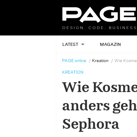
LATEST
MAGAZIN
PAGE online
Kreation
Wie Kosmet
KREATION
Wie Kosme
anders geht
Sephora