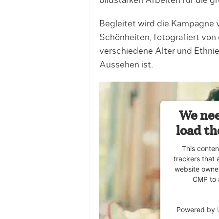
bildstarken Arbeiten für die 
Begleitet wird die Kampagne 
Schönheiten, fotografiert von
verschiedene Alter und Ethnien
Aussehen ist.
We nee
load th
This conten
trackers that 
website owner
CMP to a
Powered by