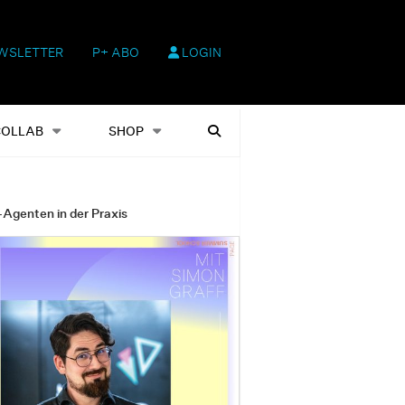
WSLETTER
P+ ABO
LOGIN
hop
Heftausgaben
Suchen
COLLAB
SHOP
-Agenten in der Praxis