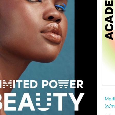
Medi
(w/m