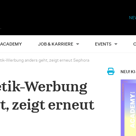
NE
Alles
Events
S
ACADEMY
JOB & KARRIERE
EVENTS
ik-Werbung anders geht, zeigt erneut Sephora
NEU! KI
tik-Werbung
, zeigt erneut