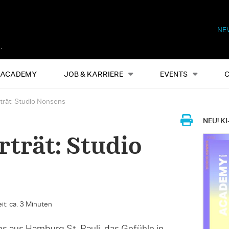
NE
Alles
Events
S
ACADEMY
JOB & KARRIERE
EVENTS
rät: Studio Nonsens
NEU! KI
trät: Studio
it: ca. 3 Minuten