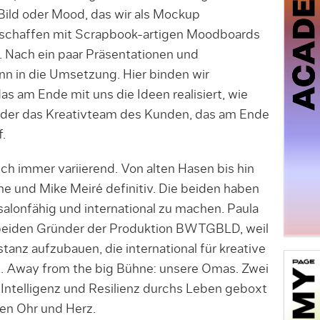
Bild oder Mood, das wir als Mockup
 schaffen mit Scrapbook-artigen Moodboards
 Nach ein paar Präsentationen und
n in die Umsetzung. Hier binden wir
as am Ende mit uns die Ideen realisiert, wie
, oder das Kreativteam des Kunden, das am Ende
.
ich immer variierend. Von alten Hasen bis hin
e und Mike Meiré definitiv. Die beiden haben
alonfähig und international zu machen. Paula
beiden Gründer der Produktion BWTGBLD, weil
tanz aufzubauen, die international für kreative
t. Away from the big Bühne: unsere Omas. Zwei
z, Intelligenz und Resilienz durchs Leben geboxt
en Ohr und Herz.