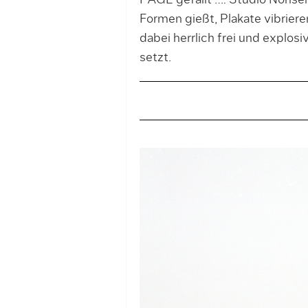
PAGE gefällt …: Studio Nonsen
Formen gießt, Plakate vibrier
dabei herrlich frei und explosi
setzt.