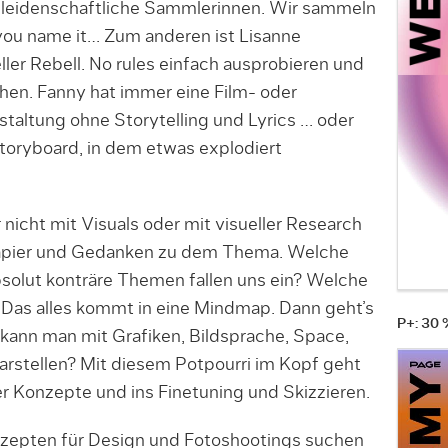
 leidenschaftliche Sammlerinnen. Wir sammeln
you name it… Zum anderen ist Lisanne
ller Rebell. No rules einfach ausprobieren und
hen. Fanny hat immer eine Film- oder
staltung ohne Storytelling und Lyrics … oder
toryboard, in dem etwas explodiert
 nicht mit Visuals oder mit visueller Research
Papier und Gedanken zu dem Thema. Welche
bsolut konträre Themen fallen uns ein? Welche
Das alles kommt in eine Mindmap. Dann geht’s
P+: 30
 kann man mit Grafiken, Bildsprache, Space,
arstellen? Mit diesem Potpourri im Kopf geht
er Konzepte und ins Finetuning und Skizzieren.
zepten für Design und Fotoshootings suchen