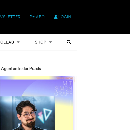
WSLETTER
P+ ABO
LOGIN
hop
Heftausgaben
Suchen
COLLAB
SHOP
-Agenten in der Praxis