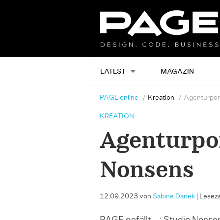
LATEST
MAGAZIN
PAGE online
Kreation
Agenturport
KREATION
Agenturpor
Nonsens
12.09.2023
von
Sabine Danek
|
Leseze