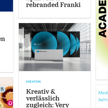
rebranded Franki
en
KREATION
Kreativ &
Medi
verlässlich
(w/m
zugleich: Very