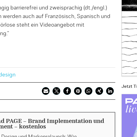
ig barrierefrei und zweisprachig (dt./engl.)
en werden auch auf Französisch, Spanisch und
hörlose steht ein Videoangebot mit
ng.”
esign
Jetzt T
d PAGE - Brand Implementation und
ent - kostenlos
 Design und Markenrelaunch: Wie