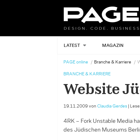
LATEST
MAGAZIN
PAGE online
Branche & Karriere
W
BRANCHE & KARRIERE
Website J
19.11.2009
von
Claudia Gerdes
|
Lesez
4RK – Fork Unstable Media ha
des Jüdischen Museums Berlin 