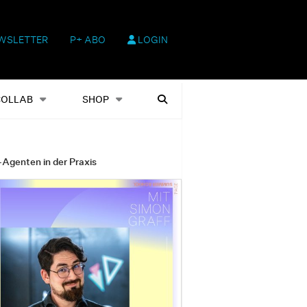
WSLETTER
P+ ABO
LOGIN
hop
Heftausgaben
Suchen
COLLAB
SHOP
-Agenten in der Praxis