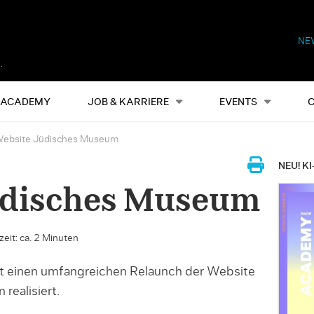
NE
Alles
Events
S
ACADEMY
JOB & KARRIERE
EVENTS
ebsite Jüdisches Museum
NEU! KI
üdisches Museum
eit: ca. 2 Minuten
t einen umfangreichen Relaunch der Website
realisiert.