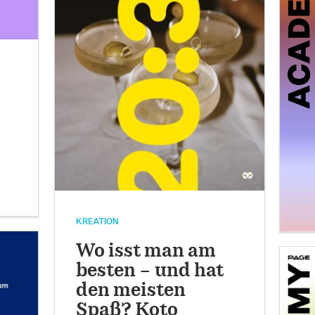
KREATION
Wo isst man am
besten – und hat
den meisten
Spaß? Koto