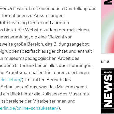
or Ort” wartet mit einer neuen Darstellung der
nformationen zu Ausstellungen,
Roth Learning Center und anderen
s bietet die Website zudem erstmals einen
eumssammlung, die eine Vielzahl von
 zweite große Bereich, das Bildungsangebot
zielgruppenspezifisch ausgerichtet und enthält
 zur museumspädagogischen Arbeit des
NEU!
iedene Filterfunktionen alles über Führungen,
e Arbeitsmaterialien für Lehrer zu erfahren
ler-lehrer/
). Im dritten Bereich des
ne Schaukasten“ das, was das Museum sonst
d ein Blick hinter die Kulissen des Museums
itsbereiche der Mitarbeiterinnen und
rlin.de/online-schaukasten/
).