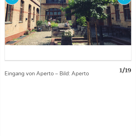
1/19
A
Eingang von Aperto – Bild: Aperto
I
D
a
a
–