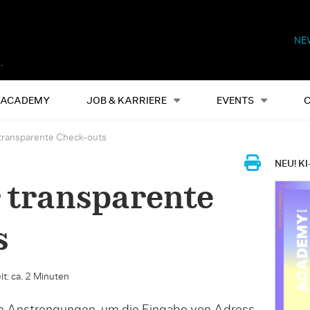
NE
Alles
Events
S
ACADEMY
JOB & KARRIERE
EVENTS
 transparente Check-outs
NEU! KI
r transparente
s
t: ca. 2 Minuten