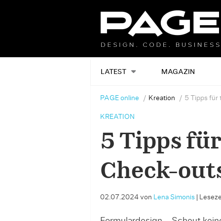
LATEST
MAGAZIN
PAGE online
Kreation
5 Tipps für
KREATION
5 Tipps fü
Check-out
02.07.2024
von
Lena Simonis
|
Lesezei