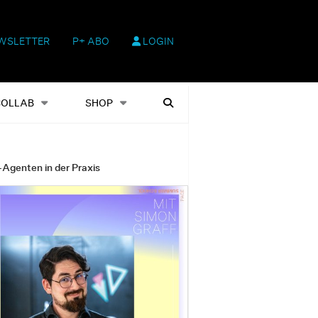
WSLETTER
P+ ABO
LOGIN
hop
Heftausgaben
Suchen
COLLAB
SHOP
-Agenten in der Praxis