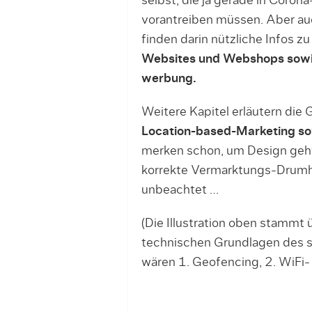
selbst, die ja ge­rade in Corona
vorantreiben müssen. Aber auc
finden darin nützliche In­fos z
Websites und Webshops sowi
werbung.
Weitere Kapitel erläu­tern die
Location-­based­-Mar­keting 
merken schon, um Design geht
korrekte Vermarktungs­-Drumhe­
unbeachtet …
(Die Illustration oben stammt 
technischen Grundlagen des st
wären 1. Geofencing, 2. WiFi