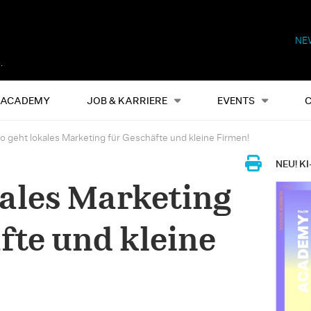
NE
Alles
Events
S
ACADEMY
JOB & KARRIERE
EVENTS
o geht lokales Marketing für Geschäfte und kleine Firmen!
NEU! KI
kales Marketing
fte und kleine