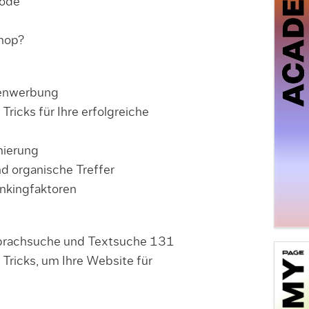
hode
Shop?
enwerbung
Tricks für Ihre erfolgreiche
mierung
 organische Treffer
ankingfaktoren
prachsuche und Textsuche 131
Tricks, um Ihre Website für