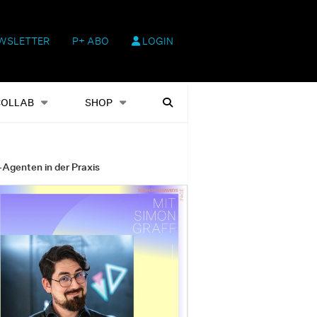
WSLETTER
P+ ABO
LOGIN
hop
Heftausgaben
Suchen
COLLAB
SHOP
-Agenten in der Praxis