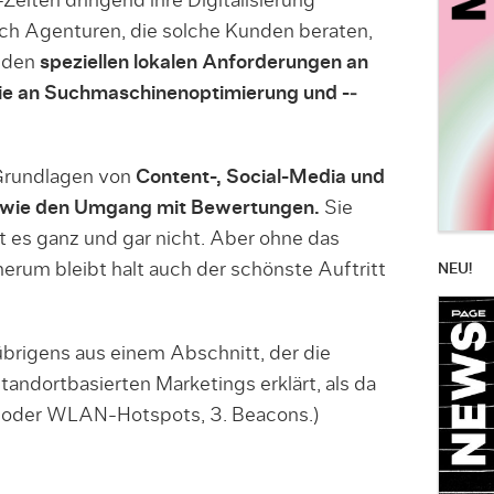
-­Zeiten dringend ihre Digitalisierung
h Agenturen, die solche Kun­den beraten,
u den
speziellen lokalen Anfor­derungen an
e an Suchmaschinenoptimierung und -­
 Grundlagen von
Content-­, So­cial-­Media­ und
sowie den Umgang mit Bewer­tungen.
Sie
 es ganz und gar nicht. Aber ohne das
rum bleibt halt auch der schönste Auf­tritt
NEU!
übrigens aus einem Abschnitt, der die
andortbasierten Marketings erklärt, als da
- oder WLAN-Hotspots, 3. Beacons.)