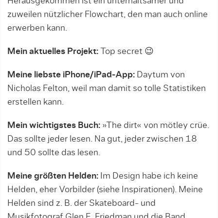
Herausgekommen ist ein unterhaltsamer und
zuweilen nützlicher Flowchart, den man auch online
erwerben kann.
Mein aktuelles Projekt:
Top secret 😉
Meine liebste iPhone/iPad-App:
Daytum von
Nicholas Felton, weil man damit so tolle Statistiken
erstellen kann.
Mein wichtigstes Buch:
»The dirt« von mötley crüe.
Das sollte jeder lesen. Na gut, jeder zwischen 18
und 50 sollte das lesen.
Meine größten Helden:
Im Design habe ich keine
Helden, eher Vorbilder (siehe Inspirationen). Meine
Helden sind z. B. der Skateboard- und
Musikfotograf Glen E. Friedman und die Band