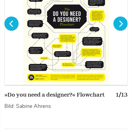
»Do you need a designer?« Flowchart
1/13
»
Bild: Sabine Ahrens
B