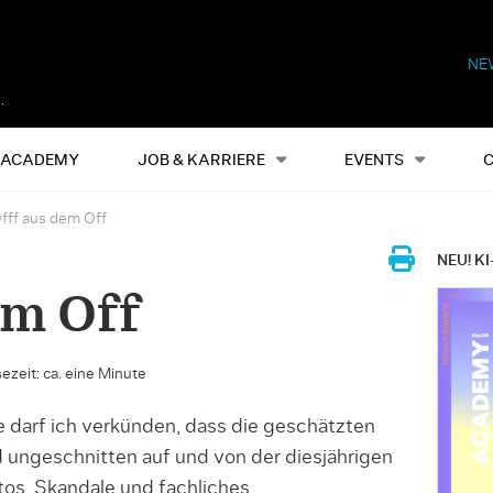
NE
Alles
Events
S
ACADEMY
JOB & KARRIERE
EVENTS
fff aus dem Off
NEU! KI
em Off
ezeit: ca. eine Minute
e darf ich verkünden, dass die geschätzten
 ungeschnitten auf und von der diesjährigen
otos, Skandale und fachliches