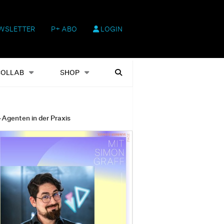
WSLETTER
P+ ABO
LOGIN
hop
Heftausgaben
Suchen
COLLAB
SHOP
-Agenten in der Praxis