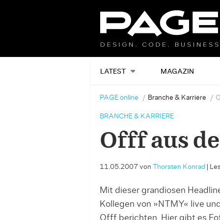
LATEST
MAGAZIN
PAGE online
Branche & Karriere
O
BRANCHE & KARRIERE
Offf aus d
11.05.2007
von
Thorsten Konrad
|
Les
Mit dieser grandiosen Headlin
Kollegen von »NTMY« live und
Offf berichten. Hier gibt es F