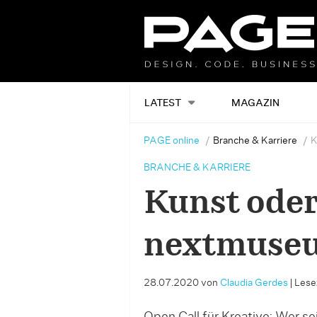
LATEST
MAGAZIN
PAGE online
Branche & Karriere
K
BRANCHE & KARRIERE
Kunst oder
nextmuseu
28.07.2020
von
Claudia Gerdes
|
Lesez