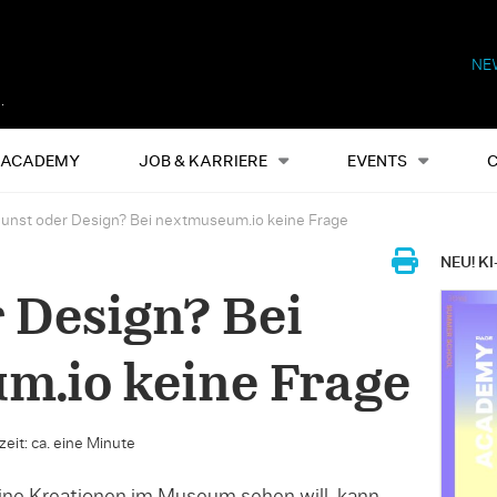
NE
Alles
Events
S
ACADEMY
JOB & KARRIERE
EVENTS
unst oder Design? Bei nextmuseum.io keine Frage
NEU! KI
 Design? Bei
m.io keine Frage
eit: ca. eine Minute