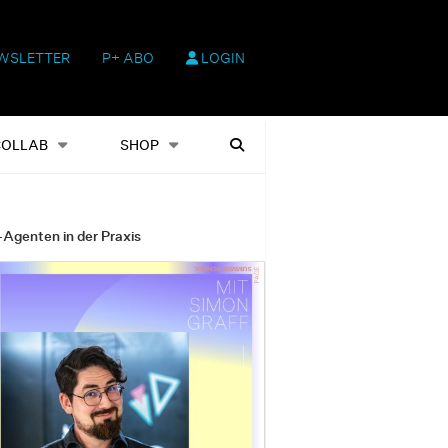
WSLETTER
P+ ABO
LOGIN
hop
Heftausgaben
Suchen
COLLAB
SHOP
-Agenten in der Praxis