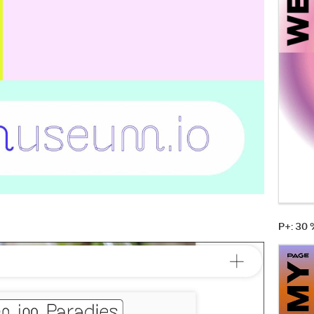
P+: 30