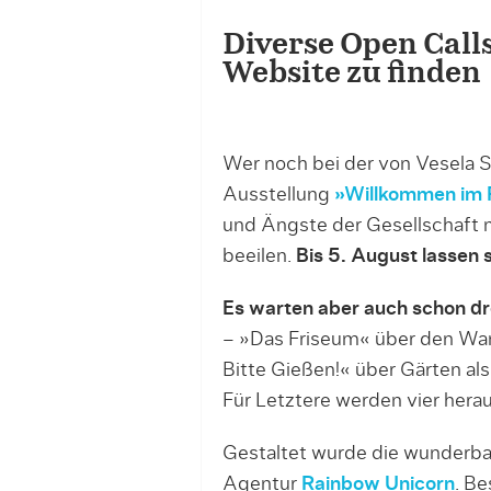
Diverse Open Calls
Website zu finden
Wer noch bei der von Vesela S
Ausstellung
»Willkommen im 
und Ängste der Gesellschaft mi
beeilen.
Bis 5. August lassen 
Es warten aber auch schon dr
– »Das Friseum« über den Wa
Bitte Gießen!« über Gärten al
Für Letztere werden vier her
Gestaltet wurde die wunderba
Agentur
Rainbow Unicorn
. B