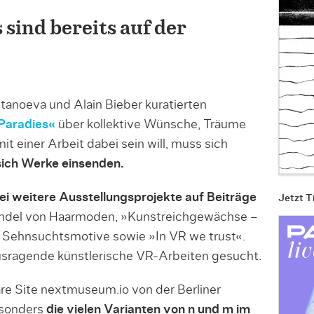
 sind bereits auf der
tanoeva und Alain Bieber kuratierten
Paradies«
über kollektive Wünsche, Träume
t einer Arbeit dabei sein will, muss sich
sich Werke einsenden.
ei weitere Ausstellungsprojekte auf Beiträge
Jetzt T
ndel von Haarmoden, »Kunstreichgewächse –
s Sehnsuchtsmotive sowie »In VR we trust«.
ausragende künstlerische VR-Arbeiten gesucht.
re Site nextmuseum.io von der Berliner
esonders
die vielen Varianten von n und m im