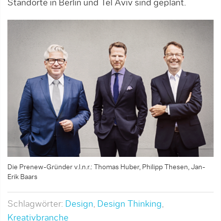
Standorte in Berlin und Tel Aviv sind geplant.
Die Prenew-Gründer v.l.n.r.: Thomas Huber, Philipp Thesen, Jan-
Erik Baars
Schlagwörter:
Design
,
Design Thinking
,
Kreativbranche