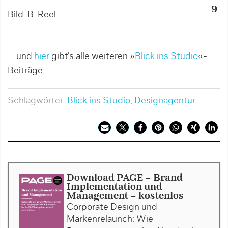
9
Bild: B-Reel
B
… und
hier
gibt’s alle weiteren »
Blick ins Studio
«-
Beiträge.
Schlagwörter:
Blick ins Studio
,
Designagentur
Download PAGE - Brand
Implementation und
Management - kostenlos
Corporate Design und
Markenrelaunch: Wie