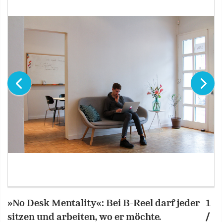
»No Desk Mentality«: Bei B-Reel darf jeder
1
…
sitzen und arbeiten, wo er möchte.
/
»