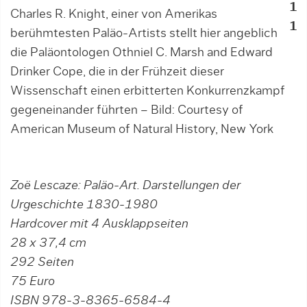
1
Charles R. Knight, einer von Amerikas
D
1
berühmtesten Paläo-Artists stellt hier angeblich
l
die Paläontologen Othniel C. Marsh and Edward
A
Drinker Cope, die in der Frühzeit dieser
P
Wissenschaft einen erbitterten Konkurrenzkampf
U
gegeneinander führten – Bild: Courtesy of
American Museum of Natural History, New York
Zoë Lescaze: Paläo-Art. Darstellungen der
Urgeschichte 1830-1980
Hardcover mit 4 Ausklappseiten
28 x 37,4 cm
292 Seiten
75 Euro
ISBN 978-3-8365-6584-4