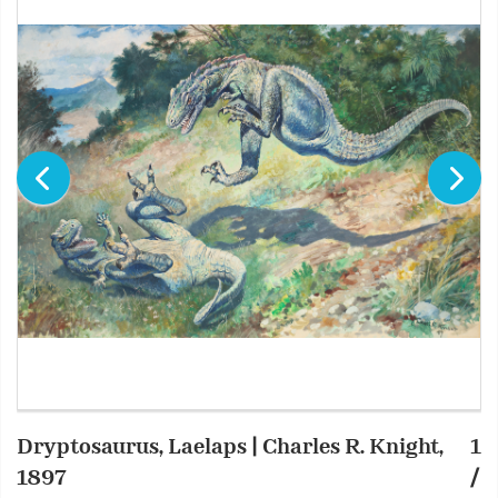
Dryptosaurus, Laelaps | Charles R. Knight,
1
S
1897
/
Z