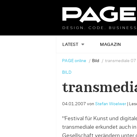
LATEST
MAGAZIN
PAGE online
Bild
transmediale 07
BILD
transmedia
04.01.2007
von
Stefan Woelwer
|
Lese
"Festival für Kunst und digital
transmediale erkundet auch in
Gesellschaft verändern unter