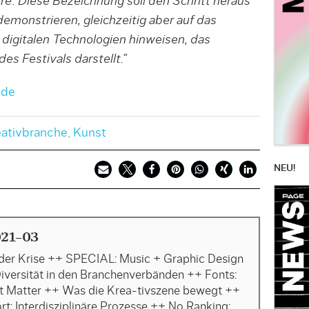
lture’. Diese Bezeichnung soll den Schritt heraus
emonstrieren, gleichzeitig aber auf das
digitalen Technologien hinweisen, das
es Festivals darstellt.”
.de
eativbranche
,
Kunst
NEU!
21-03
 der Krise ++ SPECIAL: Music + Graphic Design
iversität in den Branchenverbänden ++ Fonts:
t Matter ++ Was die Krea-tivszene bewegt ++
rt: Interdisziplinäre Prozesse ++ No Ranking: