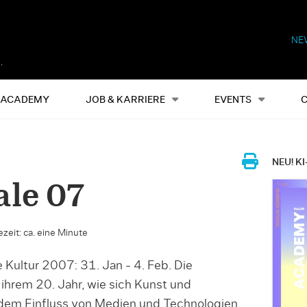
NE
Alles
Events
S
ACADEMY
JOB & KARRIERE
EVENTS
NEU! KI
le 07
zeit: ca. eine Minute
e Kultur 2007: 31. Jan - 4. Feb. Die
 ihrem 20. Jahr, wie sich Kunst und
 dem Einfluss von Medien und Technologien,