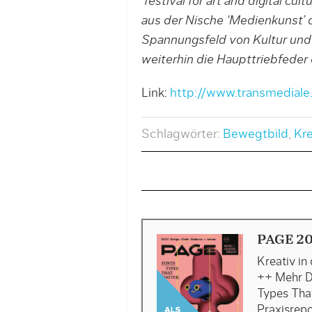
‘festival for art and digital cu
aus der Nische ‘Medienkunst’ d
Spannungsfeld von Kultur und 
weiterhin die Haupttriebfeder d
Link:
http://www.transmediale
Schlagwörter:
Bewegtbild
,
Kr
PAGE 20
Kreativ in
++ Mehr D
Types Tha
Praxisrepo