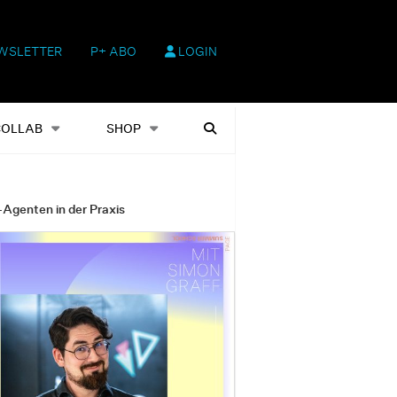
WSLETTER
P+ ABO
LOGIN
hop
Heftausgaben
Suchen
COLLAB
SHOP
-Agenten in der Praxis