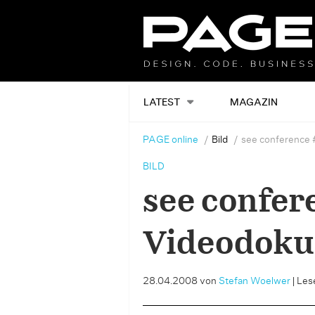
LATEST
MAGAZIN
PAGE online
Bild
see conference
BILD
see confer
Videodoku
28.04.2008
von
Stefan Woelwer
|
Lese