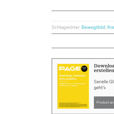
Schlagwörter:
Bewegtbild
,
Kr
Downloa
erstelle
Serielle G
geht's
Produkt an