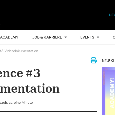
NE
Alles
Events
S
ACADEMY
JOB & KARRIERE
EVENTS
 #3 Videodokumentation
NEU! KI
ence #3
mentation
zeit: ca. eine Minute