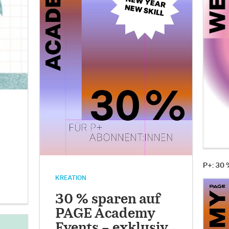
P+: 30
KREATION
30 % sparen auf
PAGE Academy
Events – exklusiv