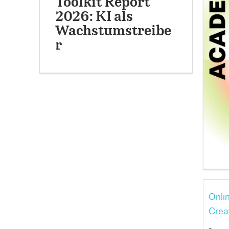
Toolkit Report
2026: KI als
Wachstumstreibe
r
Onli
Crea