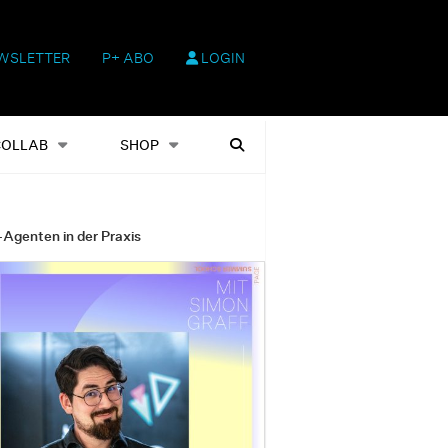
WSLETTER
P+ ABO
LOGIN
hop
Heftausgaben
Suchen
COLLAB
SHOP
-Agenten in der Praxis