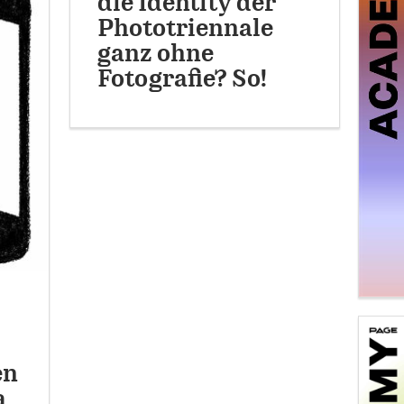
die Identity der
Phototriennale
ganz ohne
Fotografie? So!
en
a