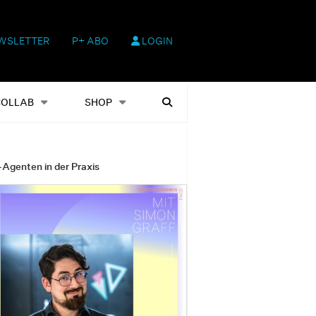
WSLETTER
P+ ABO
LOGIN
hop
Heftausgaben
Suchen
COLLAB
SHOP
-Agenten in der Praxis