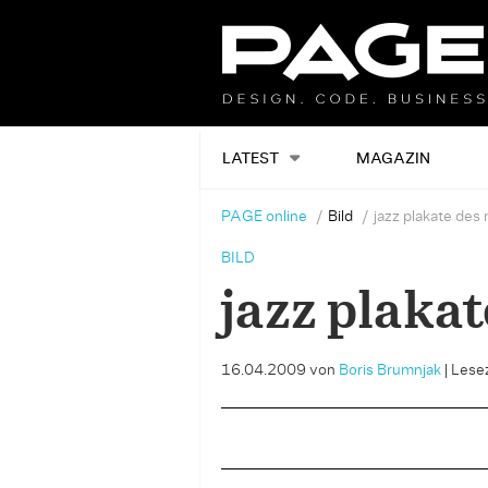
LATEST
MAGAZIN
PAGE online
Bild
jazz plakate des
BILD
jazz plaka
16.04.2009
von
Boris Brumnjak
|
Lesez