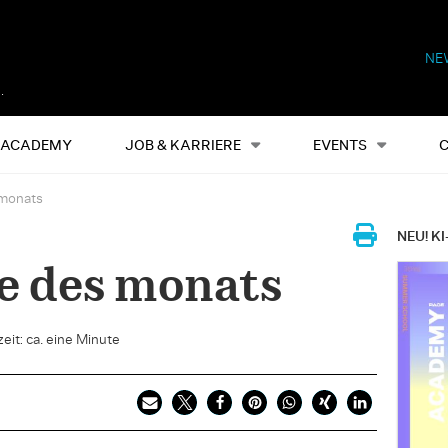
NE
Alles
Events
S
ACADEMY
JOB & KARRIERE
EVENTS
 monats
NEU! KI
te des monats
eit: ca. eine Minute