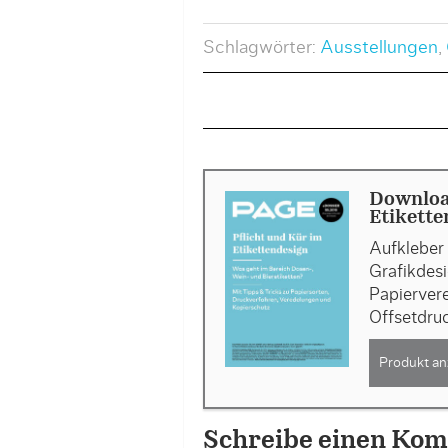
Schlagwörter:
Ausstellungen
,
Downloa
Etikette
Aufkleber 
Grafikdesi
Papiervere
Offsetdru
Produkt an
Schreibe einen Ko