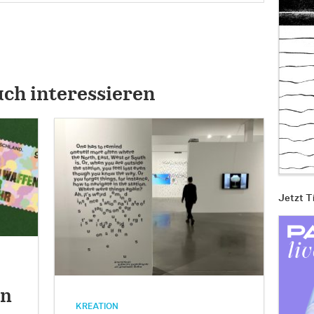
uch interessieren
Jetzt T
an
KREATION