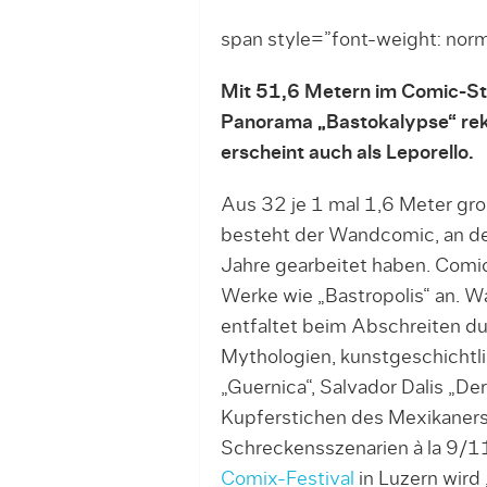
span style=”font-weight: nor
Mit 51,6 Metern im Comic-St
Panorama „Bastokalypse“ re
erscheint auch als Leporello.
Aus 32 je 1 mal 1,6 Meter g
besteht der Wandcomic, an dem
Jahre gearbeitet haben. Comic
Werke wie „Bastropolis“ an. Wa
entfaltet beim Abschreiten du
Mythologien, kunstgeschichtl
„Guernica“, Salvador Dalis „D
Kupferstichen des Mexikaner
Schreckensszenarien à la 9/1
Comix-Festival
in Luzern wird 