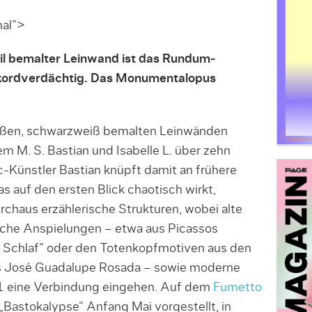
mal”>
il bemalter Leinwand ist das Rundum-
kordverdächtig. Das Monumentalopus
roßen, schwarzweiß bemalten Leinwänden
 M. S. Bastian und Isabelle L. über zehn
-Künstler Bastian knüpft damit an frühere
s auf den ersten Blick chaotisch wirkt,
rchaus erzählerische Strukturen, wobei alte
iche Anspielungen – etwa aus Picassos
er Schlaf“ oder den Totenkopfmotiven aus den
s José Guadalupe Rosada – sowie moderne
1 eine Verbindung eingehen. Auf dem
Fumetto
„Bastokalypse“ Anfang Mai vorgestellt, in