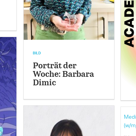
BILD
Porträt der
Woche: Barbara
Dimic
Medi
(w/m