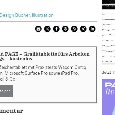
Design Bücher
,
Illustration
 PAGE - Grafiktabletts fürs Arbeiten
s - kostenlos
Zeichentablett mit Praxistests Wacom Cintiq
Jetzt T
, Microsoft Surface Pro sowie iPad Pro,
cil & Co
zeigen
mmentar