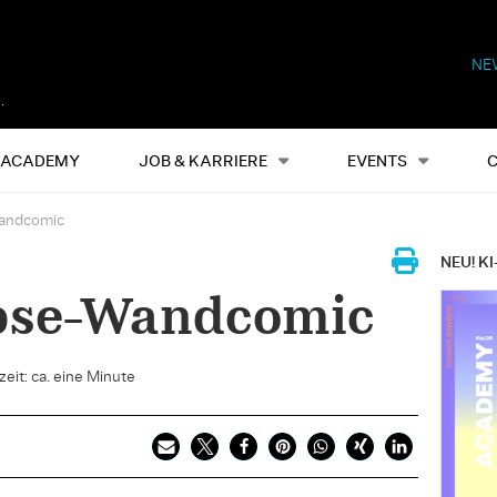
NE
Alles
Events
S
ACADEMY
JOB & KARRIERE
EVENTS
andcomic
NEU! KI
pse-Wandcomic
eit: ca. eine Minute