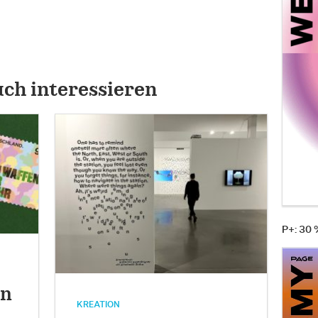
uch interessieren
P+: 30
an
KREATION