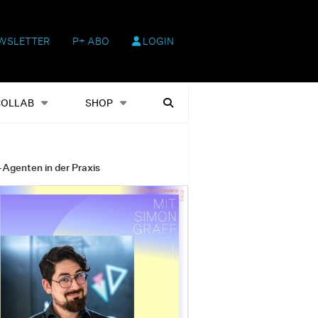
WSLETTER
P+ ABO
LOGIN
hop
Heftausgaben
Suchen
COLLAB
SHOP
-Agenten in der Praxis