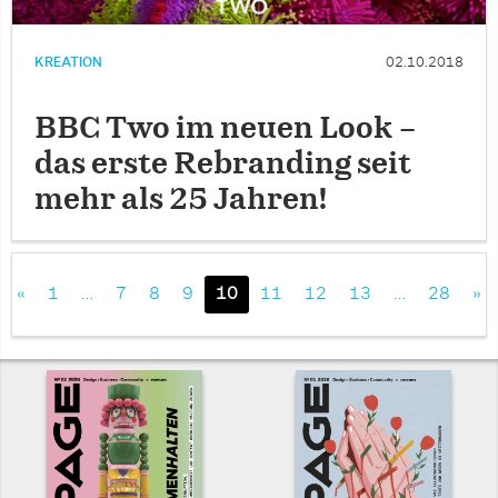
KREATION
02.10.2018
BBC Two im neuen Look –
das erste Rebranding seit
mehr als 25 Jahren!
«
1
…
7
8
9
10
11
12
13
…
28
»