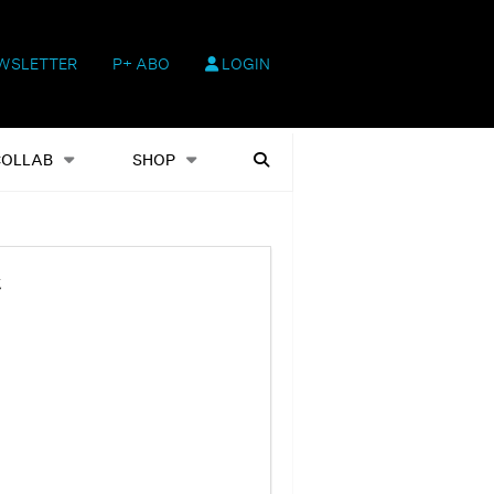
WSLETTER
P+ ABO
LOGIN
hop
Heftausgaben
Suchen
COLLAB
SHOP
t