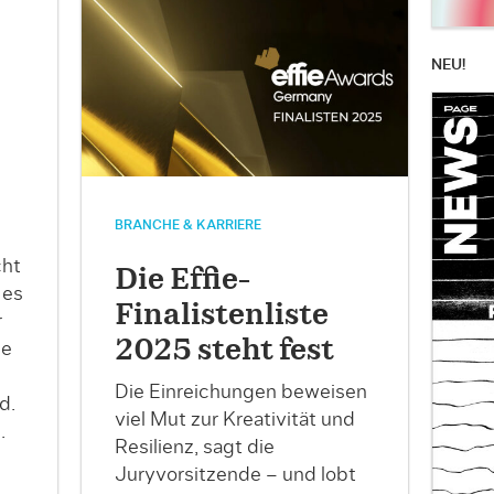
NEU!
e
BRANCHE & KARRIERE
cht
Die Effie-
 es
Finalistenliste
r
2025 steht fest
he
Die Einreichungen beweisen
d.
viel Mut zur Kreativität und
.
Resilienz, sagt die
Juryvorsitzende – und lobt