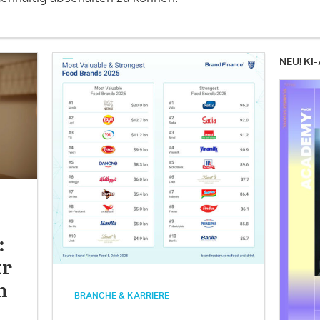
NEU! KI-
:
ür
h
BRANCHE & KARRIERE