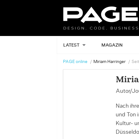
LATEST
MAGAZIN
PAGE online
Miriam Harringer
Sei
Miri
Autor/Jou
Nach ihre
und Ton i
Kultur- 
Düsseldor