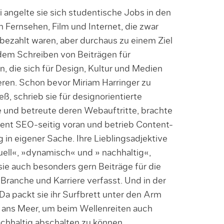
 angelte sie sich studentische Jobs in den
 Fernsehen, Film und Internet, die zwar
bezahlt waren, aber durchaus zu einem Ziel
 dem Schreiben von Beiträgen für
 die sich für Design, Kultur und Medien
eren. Schon bevor Miriam Harringer zu
ß, schrieb sie für designorientierte
 und betreute deren Webauftritte, brachte
ent SEO-seitig voran und betrieb Content-
 in eigener Sache. Ihre Lieblingsadjektive
uell«, »dynamisch« und » nachhaltig«,
ie auch besonders gern Beiträge für die
Branche und Karriere verfasst. Und in der
 Da packt sie ihr Surfbrett unter den Arm
t ans Meer, um beim Wellenreiten auch
chhaltig abschalten zu können.