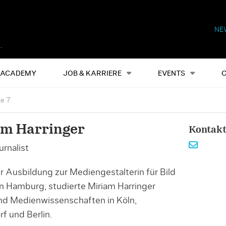
NE
Alles
Events
S
ACADEMY
JOB & KARRIERE
EVENTS
te 7
am Harringer
Kontak
rnalist
r Ausbildung zur Mediengestalterin für Bild
n Hamburg, studierte Miriam Harringer
und Medienwissenschaften in Köln,
f und Berlin.