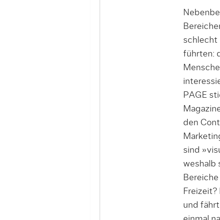
Nebenbei
Bereichen
schlecht 
führten:
Menschen,
interessi
PAGE stie
Magazine
den Cont
Marketing
sind »vis
weshalb s
Bereiche 
Freizeit?
und fähr
einmal na