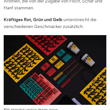
Aromen, die von der Zugabe von Fisch, Schaf und
Hanf stammen.
Kräftiges Rot, Grün und Gelb
unterstreicht die
verschiedenen Geschmäcker zusätzlich.
Bild: shanghai version design group