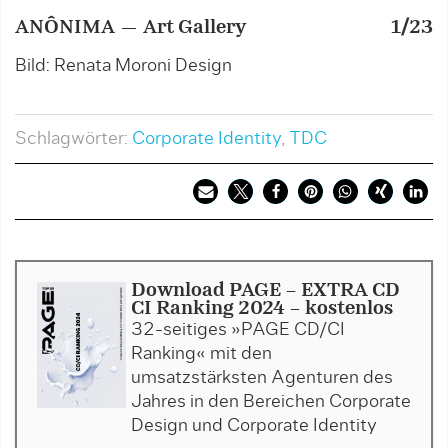
ANÔNIMA — Art Gallery
1/23
A
Bild: Renata Moroni Design
B
Schlagwörter:
Corporate Identity
,
TDC
Download PAGE - EXTRA CD
CI Ranking 2024 - kostenlos
32-seitiges »PAGE CD/CI
Ranking« mit den
umsatzstärksten Agenturen des
Jahres in den Bereichen Corporate
Design und Corporate Identity