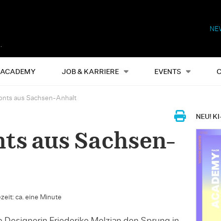
NE
Alles
Events
S
ACADEMY
JOB & KARRIERE
EVENTS
onts aus Sachsen-Anhalt
NEU! KI
nts aus Sachsen-
zeit: ca. eine Minute