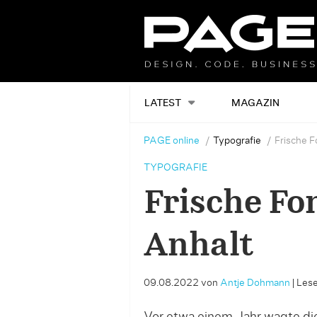
LATEST
MAGAZIN
PAGE online
Typografie
Frische F
TYPOGRAFIE
Frische Fo
Anhalt
09.08.2022
von
Antje Dohmann
|
Lese