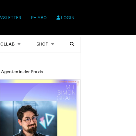
WSLETTER
P+ ABO
LOGIN
hop
Heftausgaben
Suchen
COLLAB
SHOP
-Agenten in der Praxis