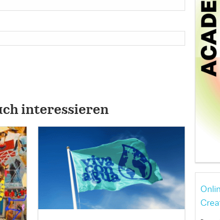
uch interessieren
Onli
Crea