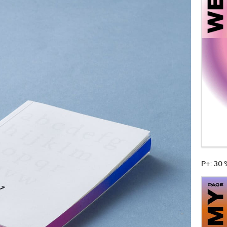
P+: 30