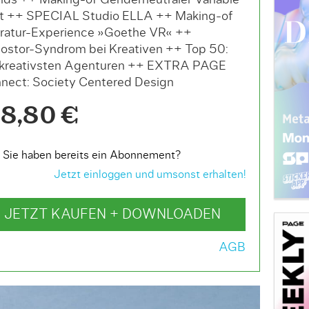
nds ++ Making-of Genderneutraler Variable
t ++ SPECIAL Studio ELLA ++ Making-of
eratur-Experience »Goethe VR« ++
ostor-Syndrom bei Kreativen ++ Top 50:
 kreativsten Agenturen ++ EXTRA PAGE
nect: Society Centered Design
8,80 €
Sie haben bereits ein Abonnement?
Jetzt einloggen und umsonst erhalten!
JETZT KAUFEN + DOWNLOADEN
AGB