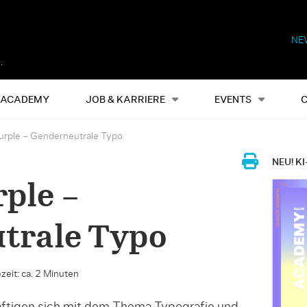
NE
Alles
Events
S
ACADEMY
JOB & KARRIERE
EVENTS
urple – Genderneutrale Typo
NEU! KI
rple –
trale Typo
zeit: ca. 2 Minuten