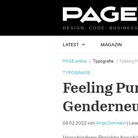
LATEST
MAGAZIN
PAGE online
Typografie
Feeling P
TYPOGRAFIE
Feeling Pu
Genderneu
04.02.2022
von
Antje Dohmann
|
Lese