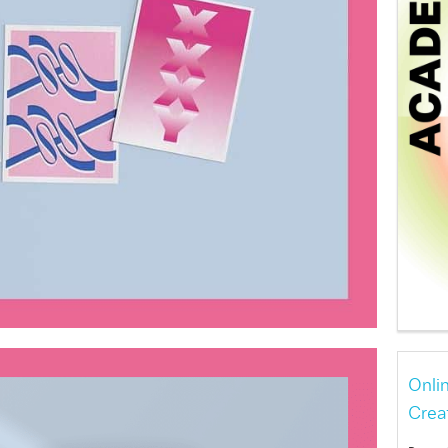
Onli
Crea