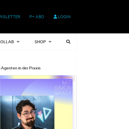
WSLETTER
P+ ABO
LOGIN
hop
Heftausgaben
Suchen
COLLAB
SHOP
-Agenten in der Praxis