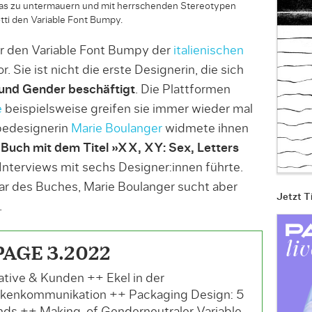
das zu untermauern und mit herrschenden Stereotypen
tti den Variable Font Bumpy.
r den Variable Font Bumpy der
italienischen
r. Sie ist nicht die erste Designerin, die sich
und Gender beschäftigt
. Die Plattformen
e
beispielsweise greifen sie immer wieder mal
pedesignerin
Marie Boulanger
widmete ihnen
 Buch mit dem Titel »XX, XY: Sex, Letters
 Interviews mit sechs Designer:innen führte.
lar des Buches, Marie Boulanger sucht aber
Jetzt T
.
PAGE 3.2022
ative & Kunden ++ Ekel in der
kenkommunikation ++ Packaging Design: 5