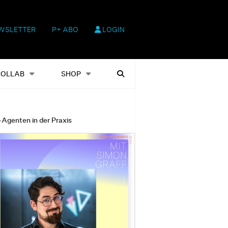
WSLETTER
P+ ABO
LOGIN
hop
Heftausgaben
Suchen
COLLAB
SHOP
-Agenten in der Praxis