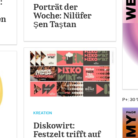
:
Porträt der
Woche: Nilüfer
en
Şen Taştan
P+: 30
KREATION
Diskowirt:
Festzelt trifft auf