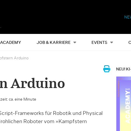
NE
Alles
Events
S
ACADEMY
JOB & KARRIERE
EVENTS
fstern Arduino
NEU! KI
n Arduino
zeit: ca. eine Minute
Script-Frameworks für Robotik und Physical
drohlichen Roboter vom »Kampfstern