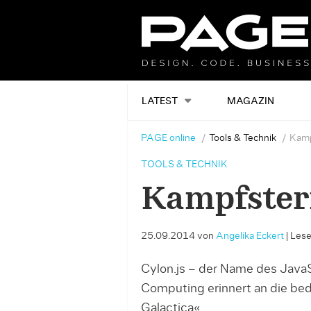
LATEST
MAGAZIN
PAGE online
Tools & Technik
Kamp
TOOLS & TECHNIK
Kampfster
25.09.2014
von
Angelika Eckert
|
Lese
Cylon.js – der Name des Java
Computing erinnert an die be
Galactica« …