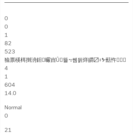
0
0
1
82
523
獫票楧栮捯洀鉭曮㞱Û뜰⠲쎔딁烊皭〼፥ᙼ䕸忤઱
4
1
604
14.0
Normal
0
21