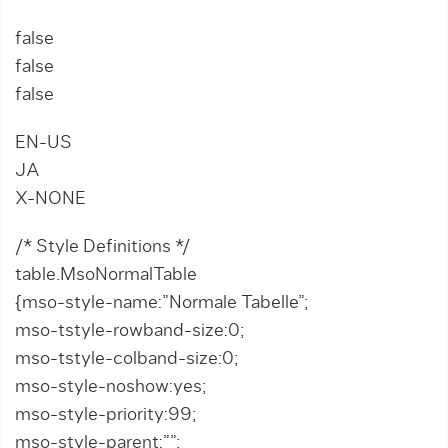
false
false
false
EN-US
JA
X-NONE
/* Style Definitions */
table.MsoNormalTable
{mso-style-name:”Normale Tabelle”;
mso-tstyle-rowband-size:0;
mso-tstyle-colband-size:0;
mso-style-noshow:yes;
mso-style-priority:99;
mso-style-parent:””;