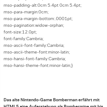
mso-padding-alt:0cm 5.4pt 0cm 5.4pt;
mso-para-margin:0cm;
mso-para-margin-bottom:.0001pt;
mso-pagination:widow-orphan;
font-size:12.0pt;
font-family:Cambria;
mso-ascii-font-family:Cambria;
mso-ascii-theme-font:minor-latin;
mso-hansi-font-family:Cambria;
mso-hansi-theme-font:minor-latin;}
Das alte Nintendo-Game Bomberman erfährt mit
HTML5 eine Auferstehung als Bombermine mit bis