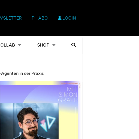
WSLETTER
P+ ABO
LOGIN
hop
Heftausgaben
Suchen
COLLAB
SHOP
-Agenten in der Praxis