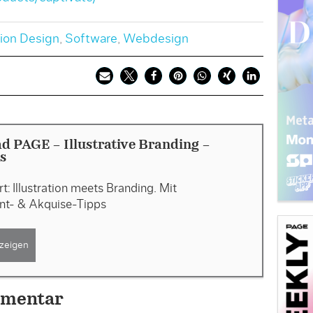
tion Design
,
Software
,
Webdesign
 PAGE - Illustrative Branding -
s
t: Illustration meets Branding. Mit
nt- & Akquise-Tipps
zeigen
mmentar