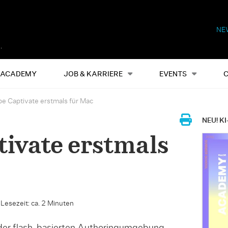
NE
Alles
Events
S
ACADEMY
JOB & KARRIERE
EVENTS
e Captivate erstmals für Mac
NEU! KI
ivate erstmals
|
Lesezeit: ca. 2 Minuten