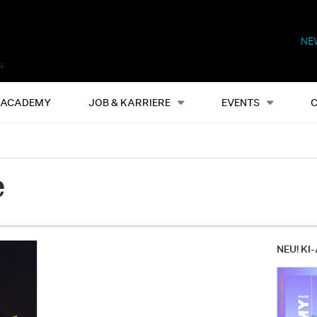
NE
Alles
Events
S
ACADEMY
JOB & KARRIERE
EVENTS
e
NEU! KI-