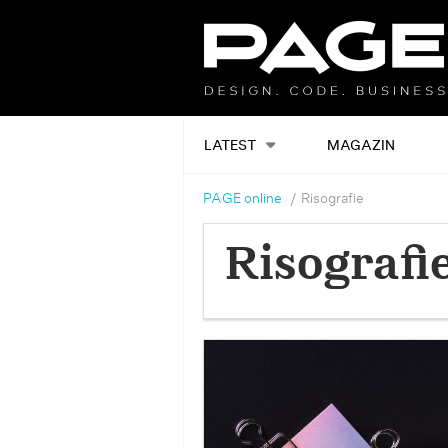
LATEST
MAGAZIN
PAGE online
Risografie
Risografi