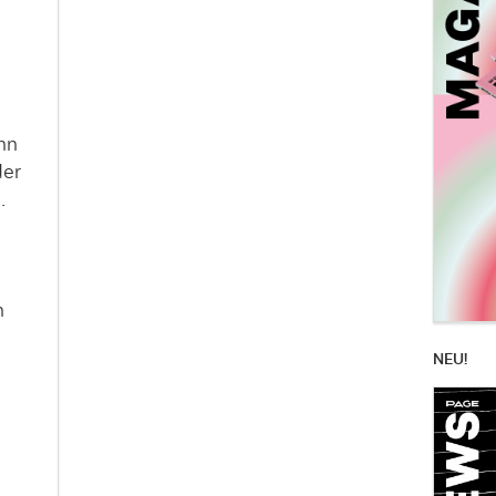
hn
der
.
n
NEU!