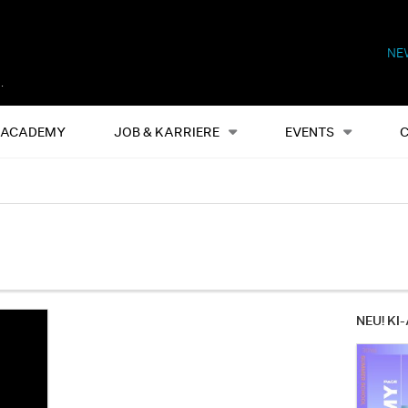
NE
Alles
Events
S
ACADEMY
JOB & KARRIERE
EVENTS
NEU! KI-