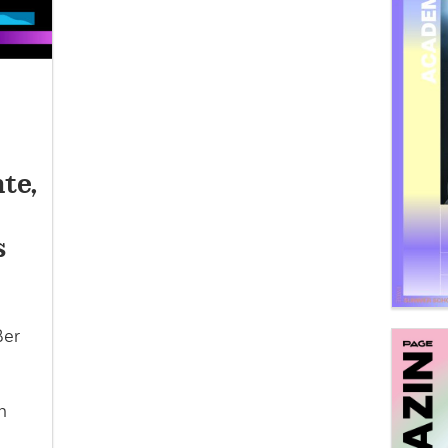
te,
s
ßer
n