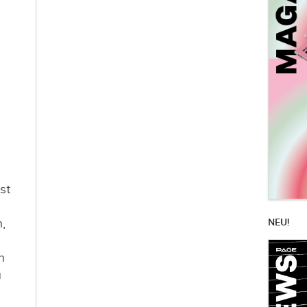
e
st
,
NEU!
m
u