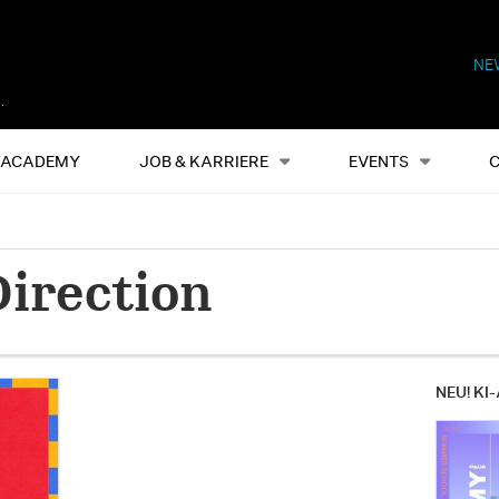
NE
Alles
Events
S
ACADEMY
JOB & KARRIERE
EVENTS
Direction
NEU! KI-