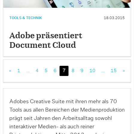
TOOLS & TECHNIK
18.03.2015
Adobe präsentiert
Document Cloud
«
1
…
4
5
6
7
8
9
10
…
15
»
Adobes Creative Suite mit ihren mehr als 70
Tools aus allen Bereichen der Medienproduktion
prägt seit Jahren den Arbeitsalltag sowohl
interaktiver Medien- als auch reiner