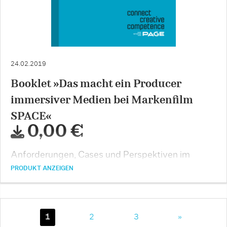
24.02.2019
Booklet »Das macht ein Producer
immersiver Medien bei Markenfilm
SPACE«
0,00 €
Anforderungen, Cases und Perspektiven im
Creative Producing
PRODUKT ANZEIGEN
1
2
3
»