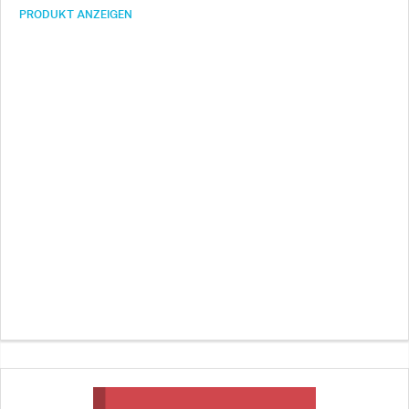
experiences to …
PRODUKT ANZEIGEN