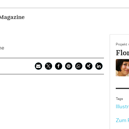
 Magazine
Projekt
ne
Flo
Tags
Illust
Zum P