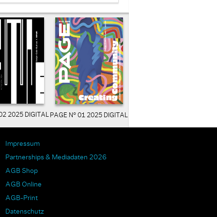
02 2025 DIGITAL
PAGE N° 01 2025 DIGITAL
Impressum
Partnerships & Mediadaten 2026
AGB Shop
AGB Online
AGB-Print
Datenschutz