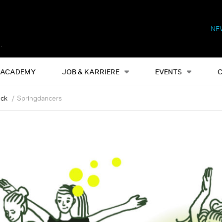
NE
Alles
Events
S
ACADEMY
JOB & KARRIERE
EVENTS
ück
Springdancers