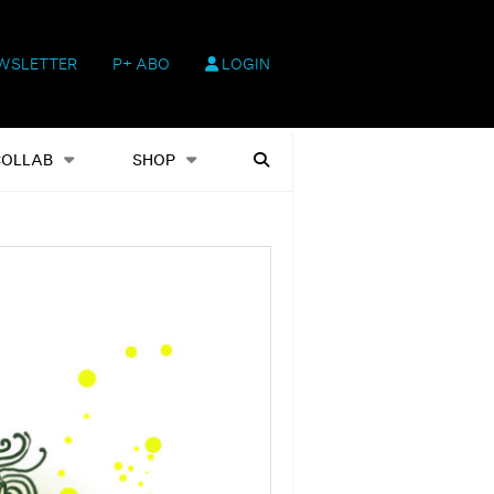
WSLETTER
P+ ABO
LOGIN
hop
Heftausgaben
Suchen
COLLAB
SHOP