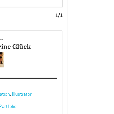
1/1
 von
rine Glück
ration
,
Illustrator
ortfolio