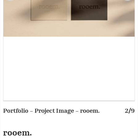
Portfolio – Project Image – rooem.
2/9
P
rooem.