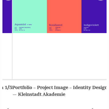
Portfolio – Project Image – Identity Design
2/5
P
— Kleinstadt Akademie