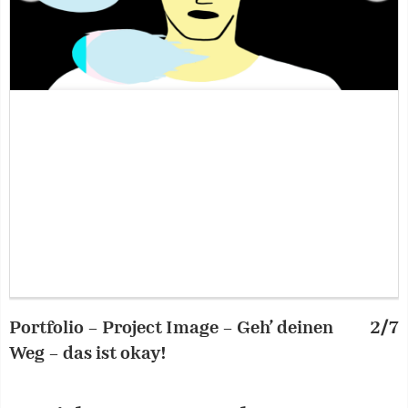
Portfolio – Project Image – Geh’ deinen
2/7
P
Weg – das ist okay!
W