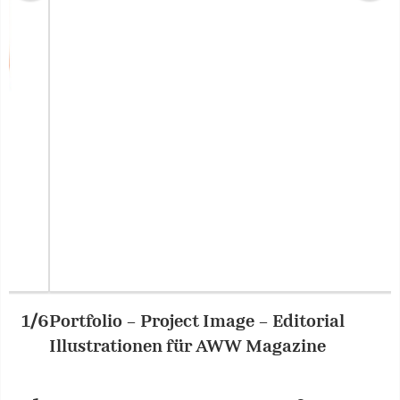
Portfolio – Project Image – Editorial
2/6
P
Illustrationen für AWW Magazine
I