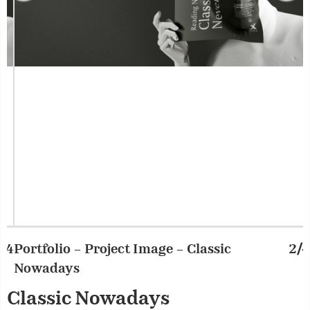
Portfolio – Project Image – Classic
2/4
P
Nowadays
Classic Nowadays